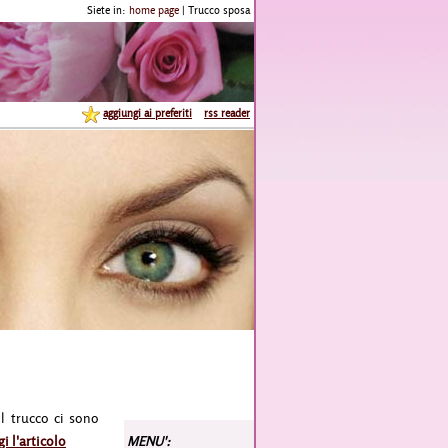
Siete in:
home page
| Trucco sposa
aggiungi ai preferiti
rss reader
il trucco ci sono
gi l'articolo
MENU':